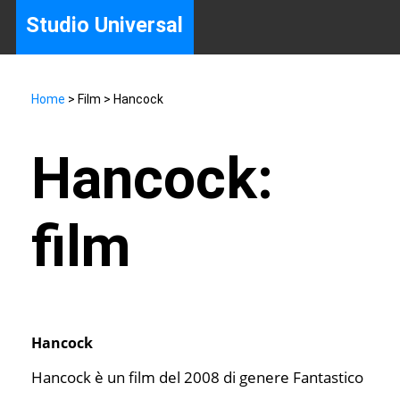
Studio Universal
Home
> Film > Hancock
Hancock:
film
Hancock
Hancock è un film del 2008 di genere Fantastico